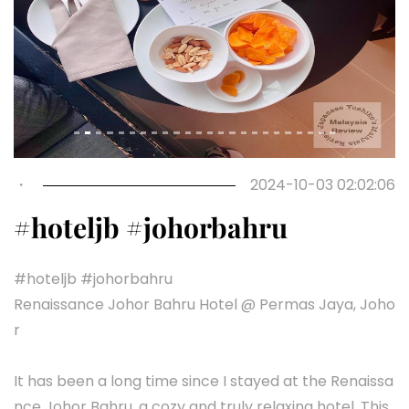
・
2024-10-03 02:02:06
#hoteljb #johorbahru
#hoteljb #johorbahru
Renaissance Johor Bahru Hotel @ Permas Jaya, Joho
r
It has been a long time since I stayed at the Renaissa
nce Johor Bahru, a cozy and truly relaxing hotel. This