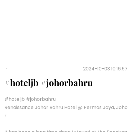
Previous
Next
・
2024-10-03 10:16:57
#hoteljb #johorbahru
#hoteljb #johorbahru
Renaissance Johor Bahru Hotel @ Permas Jaya, Joho
r