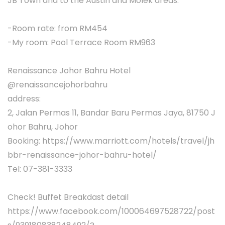
JB Town and to the Austin and Molek areas.
-Room rate: from RM454
-My room: Pool Terrace Room RM963
Renaissance Johor Bahru Hotel
@renaissancejohorbahru
address:
2, Jalan Permas 11, Bandar Baru Permas Jaya, 81750 J
ohor Bahru, Johor
Booking: https://www.marriott.com/hotels/travel/jh
bbr-renaissance-johor-bahru-hotel/
Tel: 07-381-3333
Check! Buffet Breakdast detail
https://www.facebook.com/100064697528722/post