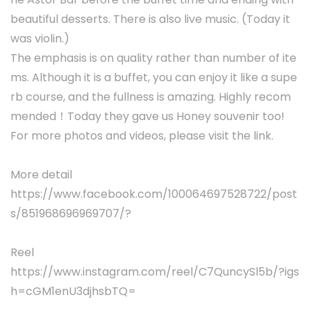
beautiful desserts. There is also live music. (Today it
was violin.)
The emphasis is on quality rather than number of ite
ms. Although it is a buffet, you can enjoy it like a supe
rb course, and the fullness is amazing. Highly recom
mended！Today they gave us Honey souvenir too!
For more photos and videos, please visit the link.
More detail
https://www.facebook.com/100064697528722/post
s/851968696969707/?
Reel
https://www.instagram.com/reel/C7QuncySl5b/?igs
h=cGM1enU3djhsbTQ=