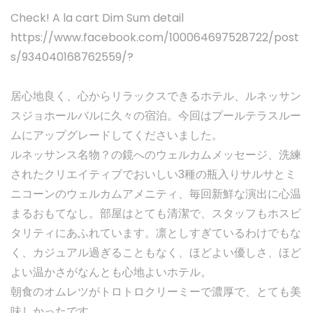
Check! A la cart Dim Sum detail
https://www.facebook.com/100064697528722/post
s/934040168762559/?
居心地良く、心からリラックスできるホテル、ルネッサン
スジョホールバルに久々の宿泊。今回はプールテラスルー
ムにアップグレードしてくださいました。
ルネッサンス名物？の鏡へのウェルカムメッセージ、洗練
されたクリエイティブでおいしい3種の瓶入りサルサとミ
ニコーンのウェルカムアメニティ、毎回新鮮な演出に心温
まるおもてなし。部屋はとても清潔で、スタッフもホスピ
タリティにあふれています。凛としすぎているわけでもな
く、カジュアル過ぎることもなく、ほどよい優しさ、ほど
よい温かさがなんとも心地よいホテル。
朝食のオムレツがトロトロクリーミーで濃厚で、とても美
味しかったです。