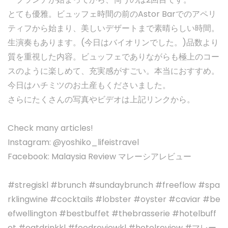
とても優雅。ビュッフェ時間の前のAstor Barでのアペリ
ティフから始まり、美しいデザートまで素晴らしい時間。
生演奏もあります。(今日はバイオリンでした。)品数より
質を重視した内容。ビュッフェでありながらも極上のコー
スのように楽しめて、充実感がすごい。本当におすすめ。
今日はハチミツのお土産もくださいました。
さらにたくさんの写真やビデオは上記リンクから。
Check many articles!
Instagram: @yoshiko_lifeistravel
Facebook: Malaysia Review マレーシアレビュー
#stregiskl #brunch #sundaybrunch #freeflow #spa
rklingwine #cocktails #lobster #oyster #caviar #be
efwellington #bestbuffet #thebrasserie #hotelbuff
et #eatdrinkkl #foodreviewkl #hotelreview #マレー