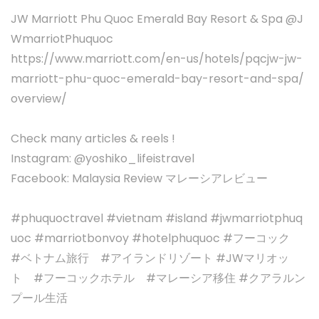
JW Marriott Phu Quoc Emerald Bay Resort & Spa @J
WmarriotPhuquoc
https://www.marriott.com/en-us/hotels/pqcjw-jw-
marriott-phu-quoc-emerald-bay-resort-and-spa/
overview/
Check many articles & reels !
Instagram: @yoshiko_lifeistravel
Facebook: Malaysia Review マレーシアレビュー
#phuquoctravel #vietnam #island #jwmarriotphuq
uoc #marriotbonvoy #hotelphuquoc #フーコック
#ベトナム旅行 #アイランドリゾート #JWマリオッ
ト #フーコックホテル #マレーシア移住 #クアラルン
プール生活