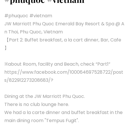
#phuquoc #vietnam
JW Marriott Phu Quoc Emerald Bay Resort & Spa @ A
n Thoi, Phu Quoc, Vietnam
【Part 2: Buffet breakfast, a la cart dinner, Bar, Cafe
】
※about Room, facility and Beach, check “Part1”
https://www.facebook.com/100064697528722/post
s/822912273208683/?
Dining at the JW Marriott Phu Quoc.
There is no club lounge here.
We had a la carte dinner and buffet breakfast in the
main dining room "Tempus Fugit".