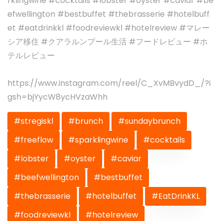
rklingwine #cocktails #lobster #oyster #caviar #be
efwellington #bestbuffet #thebrasserie #hotelbuff
et #eatdrinkkl #foodreviewkl #hotelreview #マレー
シア移住 #クアラルンプール生活 #フードレビュー #ホ
テルレビュー
https://www.instagram.com/reel/C_XvMBvydD_/?i
gsh=bjYycW8ycHVzaWhh
#stregiskl
#brunch
#sundaybrunch
#freeflow
#sparklingwine
#cocktails
#lobster
#oyster
#caviar
#beefwellington
#bestbuffet
#thebrasserie
#hotelbuffet
#EatDrinkKL
#foodreviewkl
#hotelreview