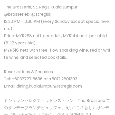
The Brasserie, St. Regis Kuala Lumpur
@brasseriekl @stregiskl
12:30 PM - 3:30 PM (Every Sunday except special eve
nts)
Price: MYR288 nett per adult, MYR144 nett per child
(6-12 years old),
MYR518 nett with free-flow sparkling wine, red or whi
te wine, and selected cocktails.
Reservations & Enquiries:
Tel: +6032727 6696 or +6012 2801303
Email:
dining.kualalumpur@stregis.com
ミシュランセレクティッドレストラン、The Brasserie で
のサンデーブランチビュッフェ。5月にこの新しいサンデ
ーブランチが始まってから、伺うのは2回目です。