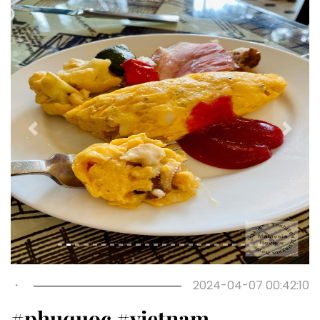
Previous
Next
・
2024-04-07 00:42:10
#phuquoc #vietnam