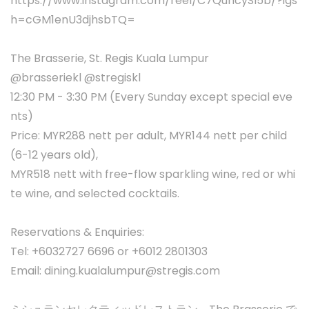
https://www.instagram.com/reel/C7QuncySl5b/?igs
h=cGM1enU3djhsbTQ=
The Brasserie, St. Regis Kuala Lumpur
@brasseriekl @stregiskl
12:30 PM - 3:30 PM (Every Sunday except special eve
nts)
Price: MYR288 nett per adult, MYR144 nett per child
(6-12 years old),
MYR518 nett with free-flow sparkling wine, red or whi
te wine, and selected cocktails.
Reservations & Enquiries:
Tel: +6032727 6696 or +6012 2801303
Email:
dining.kualalumpur@stregis.com