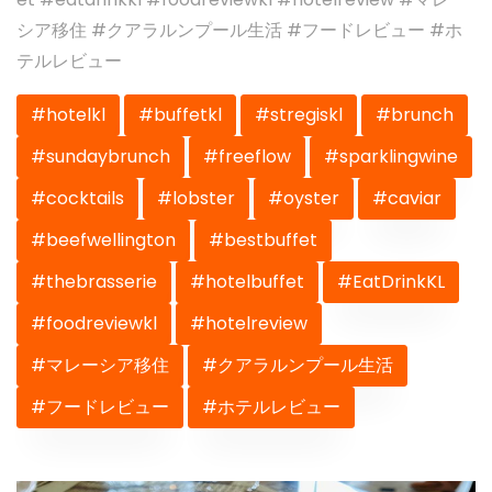
シア移住 #クアラルンプール生活 #フードレビュー #ホ
テルレビュー
#hotelkl
#buffetkl
#stregiskl
#brunch
#sundaybrunch
#freeflow
#sparklingwine
#cocktails
#lobster
#oyster
#caviar
#beefwellington
#bestbuffet
#thebrasserie
#hotelbuffet
#EatDrinkKL
#foodreviewkl
#hotelreview
#マレーシア移住
#クアラルンプール生活
#フードレビュー
#ホテルレビュー