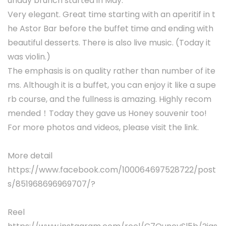
unday brunch started in May.
Very elegant. Great time starting with an aperitif in t
he Astor Bar before the buffet time and ending with
beautiful desserts. There is also live music. (Today it
was violin.)
The emphasis is on quality rather than number of ite
ms. Although it is a buffet, you can enjoy it like a supe
rb course, and the fullness is amazing. Highly recom
mended！Today they gave us Honey souvenir too!
For more photos and videos, please visit the link.
More detail
https://www.facebook.com/100064697528722/post
s/851968696969707/?
Reel