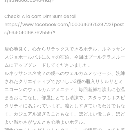
s/939180838248492/?
Check! A la cart Dim Sum detail
https://www.facebook.com/100064697528722/post
s/934040168762559/?
居心地良く、心からリラックスできるホテル、ルネッサン
スジョホールバルに久々の宿泊。今回はプールテラスルー
ムにアップグレードしてくださいました。
ルネッサンス名物？の鏡へのウェルカムメッセージ、洗練
されたクリエイティブでおいしい3種の瓶入りサルサとミ
ニコーンのウェルカムアメニティ、毎回新鮮な演出に心温
まるおもてなし。部屋はとても清潔で、スタッフもホスピ
タリティにあふれています。凛としすぎているわけでもな
く、カジュアル過ぎることもなく、ほどよい優しさ、ほど
よい温かさがなんとも心地よいホテル。