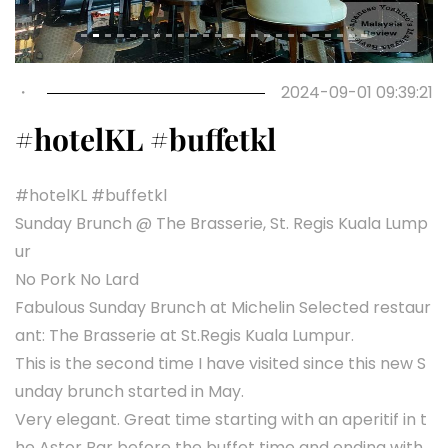
・
2024-09-01 09:39:21
#hotelKL #buffetkl
#hotelKL #buffetkl
Sunday Brunch @ The Brasserie, St. Regis Kuala Lump
ur
No Pork No Lard
Fabulous Sunday Brunch at Michelin Selected restaur
ant: The Brasserie at St.Regis Kuala Lumpur.
This is the second time I have visited since this new S
unday brunch started in May.
Very elegant. Great time starting with an aperitif in t
he Astor Bar before the buffet time and ending with