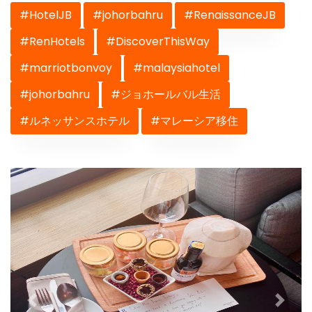
#HotelJB
#johorbahru
#RenaissanceJB
#RenHotels
#DiscoverThisWay
#marriotbonvoy
#malaysiahotel
#johorbahru
#ジョホールバル生活
#ルネッサンスホテル
#マレーシア移住
Previous
Next