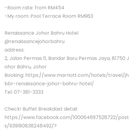
-Room rate: from RM454
-My room: Pool Terrace Room RM963
Renaissance Johor Bahru Hotel
@renaissancejohorbahru
address:
2, Jalan Permas 11, Bandar Baru Permas Jaya, 81750 J
ohor Bahru, Johor
Booking: https://www.marriott.com/hotels/travel/jh
bbr-renaissance-johor-bahru-hotel/
Tel: 07-381-3333
Check! Buffet Breakdast detail
https://www.facebook.com/100064697528722/post
s/939180838248492/?