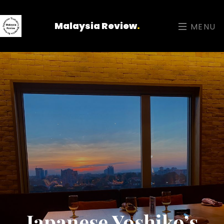
Malaysia Review
.
MENU
Japanese Yoshiko’s