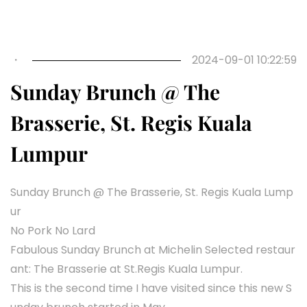
・
2024-09-01 10:22:59
Sunday Brunch @ The
Brasserie, St. Regis Kuala
Lumpur
Sunday Brunch @ The Brasserie, St. Regis Kuala Lump
ur
No Pork No Lard
Fabulous Sunday Brunch at Michelin Selected restaur
ant: The Brasserie at St.Regis Kuala Lumpur.
This is the second time I have visited since this new S