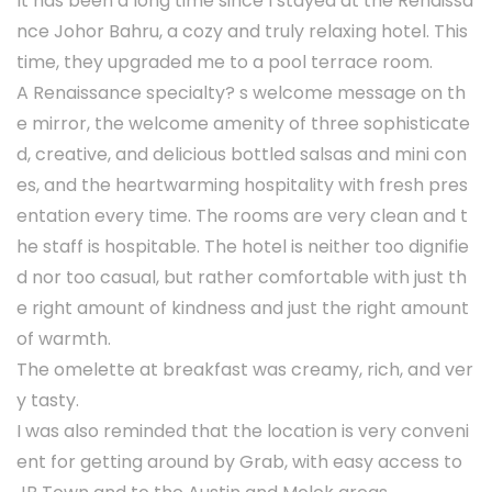
It has been a long time since I stayed at the Renaissa
nce Johor Bahru, a cozy and truly relaxing hotel. This
time, they upgraded me to a pool terrace room.
A Renaissance specialty? s welcome message on th
e mirror, the welcome amenity of three sophisticate
d, creative, and delicious bottled salsas and mini con
es, and the heartwarming hospitality with fresh pres
entation every time. The rooms are very clean and t
he staff is hospitable. The hotel is neither too dignifie
d nor too casual, but rather comfortable with just th
e right amount of kindness and just the right amount
of warmth.
The omelette at breakfast was creamy, rich, and ver
y tasty.
I was also reminded that the location is very conveni
ent for getting around by Grab, with easy access to