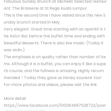
Fabulous Sunday Brunch at Michelin Selected restaur
ant: The Brasserie at St.Regis Kuala Lumpur.
This is the second time I have visited since this new S
unday brunch started in May.
Very elegant. Great time starting with an aperitif in t
he Astor Bar before the buffet time and ending with
beautiful desserts. There is also live music. (Today it
was violin.)
The emphasis is on quality rather than number of ite
ms. Although it is a buffet, you can enjoy it like a supe
rb course, and the fullness is amazing. Highly recom
mended！Today they gave us Honey souvenir too!
For more photos and videos, please visit the link.
More detail
https://www.facebook.com/100064697528722/post