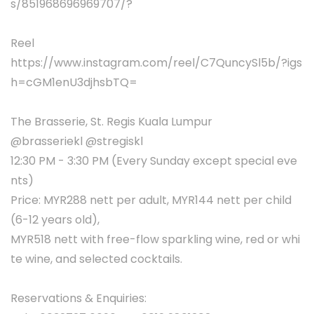
s/851968696969707/?
Reel
https://www.instagram.com/reel/C7QuncySl5b/?igs
h=cGM1enU3djhsbTQ=
The Brasserie, St. Regis Kuala Lumpur
@brasseriekl @stregiskl
12:30 PM - 3:30 PM (Every Sunday except special eve
nts)
Price: MYR288 nett per adult, MYR144 nett per child
(6-12 years old),
MYR518 nett with free-flow sparkling wine, red or whi
te wine, and selected cocktails.
Reservations & Enquiries: