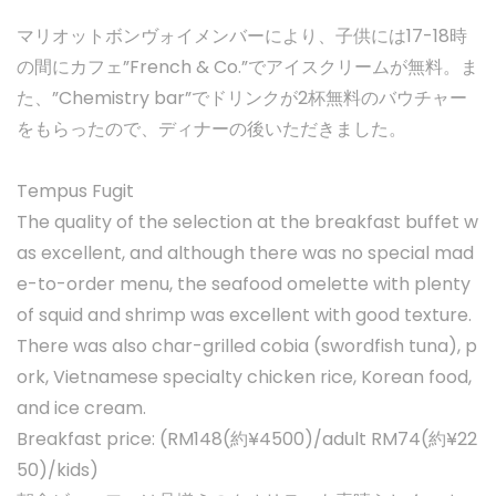
マリオットボンヴォイメンバーにより、子供には17-18時
の間にカフェ”French & Co.”でアイスクリームが無料。ま
た、”Chemistry bar”でドリンクが2杯無料のバウチャー
をもらったので、ディナーの後いただきました。
Tempus Fugit
The quality of the selection at the breakfast buffet w
as excellent, and although there was no special mad
e-to-order menu, the seafood omelette with plenty
of squid and shrimp was excellent with good texture.
There was also char-grilled cobia (swordfish tuna), p
ork, Vietnamese specialty chicken rice, Korean food,
and ice cream.
Breakfast price: (RM148(約¥4500)/adult RM74(約¥22
50)/kids)