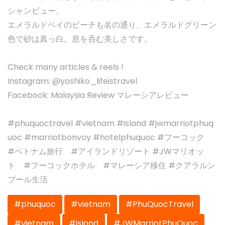
シャンビュー。
エメラルドベイのビーチも名の通り、エメラルドグリーン
色で砂は真っ白。息を呑む美しさです。
Check many articles & reels !
Instagram: @yoshiko_lifeistravel
Facebook: Malaysia Review マレーシアレビュー
#phuquoctravel #vietnam #island #jwmarriotphuq
uoc #marriotbonvoy #hotelphuquoc #フーコック
#ベトナム旅行 #アイランドリゾート #JWマリオッ
ト #フーコックホテル #マレーシア移住 #クアラルン
プール生活
#phuquoc
#vietnam
#PhuQuocTravel
#vietnam
#island
#JWMarriotPhuQuoc