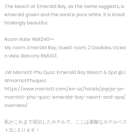
The beach at Emerald Bay, as the name suggests, is
emerald green and the sand is pure white. It is breat
htakingly beautiful.
Room Rate: RM1240〜
My room: Emerald Bay, Guest room, 2 Doubles, Ocea
n view, Balcony RM1413
JW Marriott Phu Quoc Emerald Bay Resort & Spa @J
WmarriotPhuquoc
https://www.marriott.com/en-us/hotels/pqcjw-jw-
marriott-phu-quoc-emerald-bay-resort-and-spa/
overview/
私がこれまで宿泊したホテルで、ここは素敵なホテルベス
ト3に入ります！