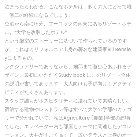
泊まったらわかる。こんなホテルは、多くの人にとって唯
一無二の経験になるでしょう。
空港から南に15分、フーコックの南東にあるリゾートホテ
ル。”大学を改装したホテル”
という架空のストーリーに基づいて作られているのです
が、これはカリフォルニア出身の著名な建築家Bill Bensle
yによるもの。
ラグジュアリーでありながら、細部まで遊び心あふれるデ
ザイン。最初にいただくStudy book にこのリゾート全体
の説明が書いてあります。大人向けも子供向けもアクティ
ビティがたくさんあります。
スタッフ誰もがホスピタリティに溢れていて素晴らしい。
宿泊する建物やレストラン等はすべて大学の学部のカテゴ
リーで分かれていて、私はAgriculture (農業)学部の建物
でした。エレベーター内も部屋もテーマに関連したデコレ
ーション。天井がすごく高くて、広いテラスと圧巻のオー