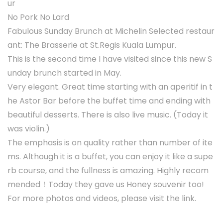
ur
No Pork No Lard
Fabulous Sunday Brunch at Michelin Selected restaur
ant: The Brasserie at St.Regis Kuala Lumpur.
This is the second time I have visited since this new S
unday brunch started in May.
Very elegant. Great time starting with an aperitif in t
he Astor Bar before the buffet time and ending with
beautiful desserts. There is also live music. (Today it
was violin.)
The emphasis is on quality rather than number of ite
ms. Although it is a buffet, you can enjoy it like a supe
rb course, and the fullness is amazing. Highly recom
mended！Today they gave us Honey souvenir too!
For more photos and videos, please visit the link.