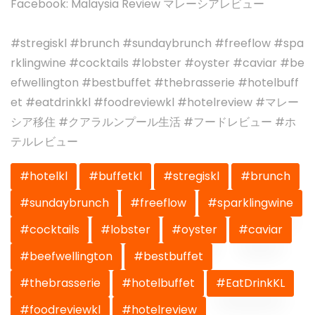
Facebook: Malaysia Review マレーシアレビュー
#stregiskl #brunch #sundaybrunch #freeflow #spa
rklingwine #cocktails #lobster #oyster #caviar #be
efwellington #bestbuffet #thebrasserie #hotelbuff
et #eatdrinkkl #foodreviewkl #hotelreview #マレー
シア移住 #クアラルンプール生活 #フードレビュー #ホ
テルレビュー
#hotelkl
#buffetkl
#stregiskl
#brunch
#sundaybrunch
#freeflow
#sparklingwine
#cocktails
#lobster
#oyster
#caviar
#beefwellington
#bestbuffet
#thebrasserie
#hotelbuffet
#EatDrinkKL
#foodreviewkl
#hotelreview