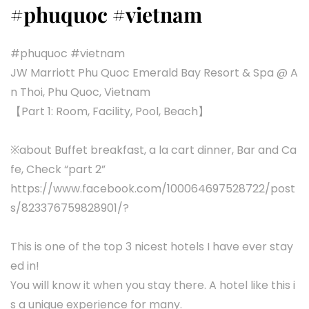
#phuquoc #vietnam
#phuquoc #vietnam
JW Marriott Phu Quoc Emerald Bay Resort & Spa @ A
n Thoi, Phu Quoc, Vietnam
【Part 1: Room, Facility, Pool, Beach】
※about Buffet breakfast, a la cart dinner, Bar and Ca
fe, Check “part 2”
https://www.facebook.com/100064697528722/post
s/823376759828901/?
This is one of the top 3 nicest hotels I have ever stay
ed in!
You will know it when you stay there. A hotel like this i
s a unique experience for many.