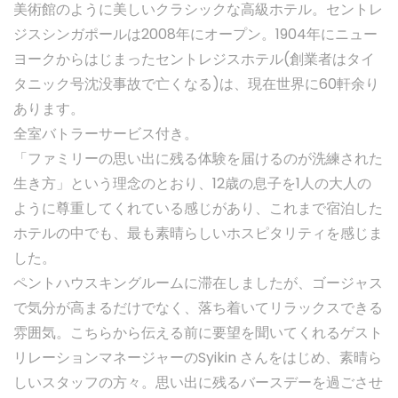
美術館のように美しいクラシックな高級ホテル。セントレ
ジスシンガポールは2008年にオープン。1904年にニュー
ヨークからはじまったセントレジスホテル(創業者はタイ
タニック号沈没事故で亡くなる)は、現在世界に60軒余り
あります。
全室バトラーサービス付き。
「ファミリーの思い出に残る体験を届けるのが洗練された
生き方」という理念のとおり、12歳の息子を1人の大人の
ように尊重してくれている感じがあり、これまで宿泊した
ホテルの中でも、最も素晴らしいホスピタリティを感じま
した。
ペントハウスキングルームに滞在しましたが、ゴージャス
で気分が高まるだけでなく、落ち着いてリラックスできる
雰囲気。こちらから伝える前に要望を聞いてくれるゲスト
リレーションマネージャーのSyikin さんをはじめ、素晴ら
しいスタッフの方々。思い出に残るバースデーを過ごさせ