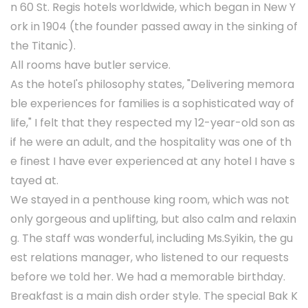
n 60 St. Regis hotels worldwide, which began in New Y
ork in 1904 (the founder passed away in the sinking of
the Titanic).
All rooms have butler service.
As the hotel's philosophy states, "Delivering memora
ble experiences for families is a sophisticated way of
life," I felt that they respected my 12-year-old son as
if he were an adult, and the hospitality was one of th
e finest I have ever experienced at any hotel I have s
tayed at.
We stayed in a penthouse king room, which was not
only gorgeous and uplifting, but also calm and relaxin
g. The staff was wonderful, including Ms.Syikin, the gu
est relations manager, who listened to our requests
before we told her. We had a memorable birthday.
Breakfast is a main dish order style. The special Bak K