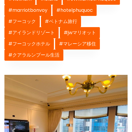
#marriotbonvoy
#hotelphuquoc
#フーコック
#ベトナム旅行
#アイランドリゾート
#jwマリオット
#フーコックホテル
#マレーシア移住
#クアラルンプール生活