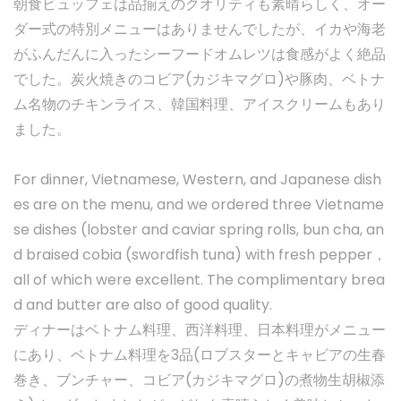
朝食ビュッフェは品揃えのクオリティも素晴らしく、オー
ダー式の特別メニューはありませんでしたが、イカや海老
がふんだんに入ったシーフードオムレツは食感がよく絶品
でした。炭火焼きのコビア(カジキマグロ)や豚肉、ベトナ
ム名物のチキンライス、韓国料理、アイスクリームもあり
ました。
For dinner, Vietnamese, Western, and Japanese dish
es are on the menu, and we ordered three Vietname
se dishes (lobster and caviar spring rolls, bun cha, an
d braised cobia (swordfish tuna) with fresh pepper，
all of which were excellent. The complimentary brea
d and butter are also of good quality.
ディナーはベトナム料理、西洋料理、日本料理がメニュー
にあり、ベトナム料理を3品(ロブスターとキャビアの生春
巻き、ブンチャー、コビア(カジキマグロ)の煮物生胡椒添