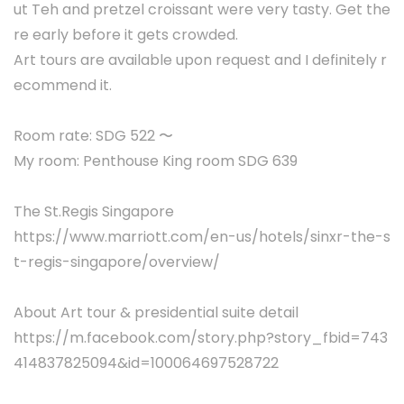
ut Teh and pretzel croissant were very tasty. Get the
re early before it gets crowded.
Art tours are available upon request and I definitely r
ecommend it.
Room rate: SDG 522 〜
My room: Penthouse King room SDG 639
The St.Regis Singapore
https://www.marriott.com/en-us/hotels/sinxr-the-s
t-regis-singapore/overview/
About Art tour & presidential suite detail
https://m.facebook.com/story.php?story_fbid=743
414837825094&id=100064697528722