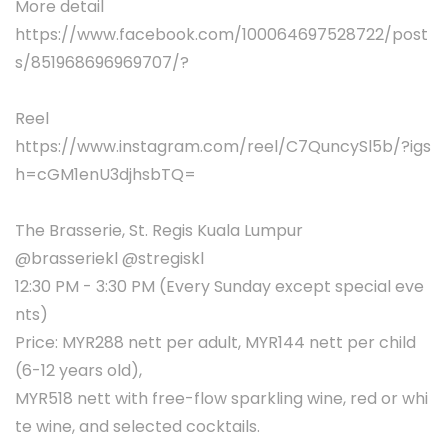
More detail
https://www.facebook.com/100064697528722/post
s/851968696969707/?
Reel
https://www.instagram.com/reel/C7QuncySl5b/?igs
h=cGM1enU3djhsbTQ=
The Brasserie, St. Regis Kuala Lumpur
@brasseriekl @stregiskl
12:30 PM - 3:30 PM (Every Sunday except special eve
nts)
Price: MYR288 nett per adult, MYR144 nett per child
(6-12 years old),
MYR518 nett with free-flow sparkling wine, red or whi
te wine, and selected cocktails.