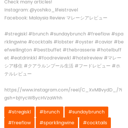
Check many articles!
Instagram: @yoshiko_lifeistravel
Facebook: Malaysia Review マレーシアレビュー
#stregiskl #brunch #sundaybrunch #freeflow #spa
rklingwine #cocktails #lobster #oyster #caviar #be
efwellington #bestbuffet #thebrasserie #hotelbuff
et #eatdrinkkl #foodreviewkl #hotelreview #マレー
シア移住 #クアラルンプール生活 #フードレビュー #ホ
テルレビュー
https://www.instagram.com/reel/C_XvMBvydD_/?i
gsh=bjYycW8ycHVzaWhh
#stregiskl
#brunch
#sundaybrunch
#freeflow
#sparklingwine
#cocktails