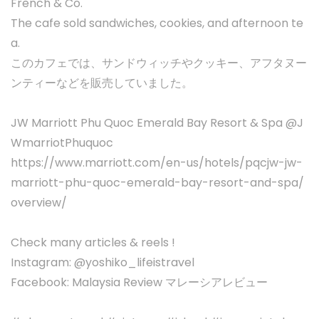
French & Co.
The cafe sold sandwiches, cookies, and afternoon te
a.
このカフェでは、サンドウィッチやクッキー、アフタヌー
ンティーなどを販売していました。
JW Marriott Phu Quoc Emerald Bay Resort & Spa @J
WmarriotPhuquoc
https://www.marriott.com/en-us/hotels/pqcjw-jw-
marriott-phu-quoc-emerald-bay-resort-and-spa/
overview/
Check many articles & reels !
Instagram: @yoshiko_lifeistravel
Facebook: Malaysia Review マレーシアレビュー