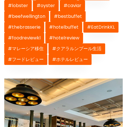
#lobster
#oyster
#caviar
#beefwellington
#bestbuffet
#thebrasserie
#hotelbuffet
#EatDrinkKL
#foodreviewkl
#hotelreview
#マレーシア移住
#クアラルンプール生活
#フードレビュー
#ホテルレビュー