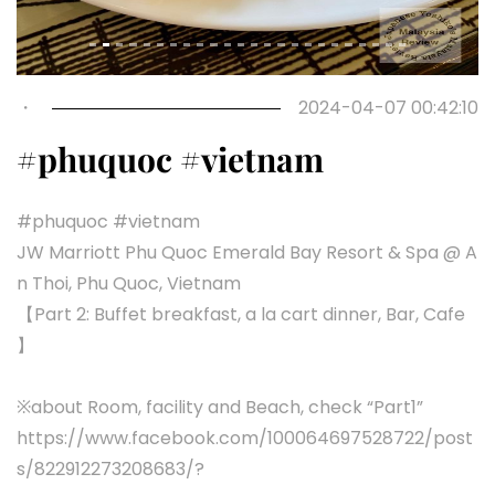
・
2024-04-07 00:42:10
#phuquoc #vietnam
#phuquoc #vietnam
JW Marriott Phu Quoc Emerald Bay Resort & Spa @ A
n Thoi, Phu Quoc, Vietnam
【Part 2: Buffet breakfast, a la cart dinner, Bar, Cafe
】
※about Room, facility and Beach, check “Part1”
https://www.facebook.com/100064697528722/post
s/822912273208683/?