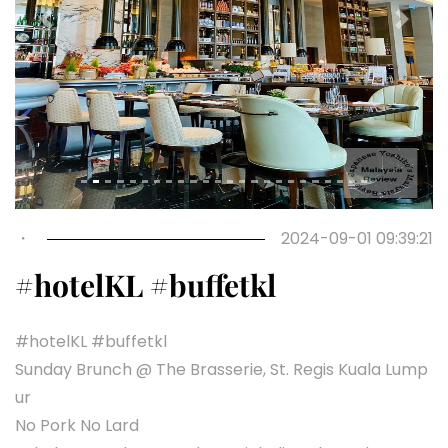
Previous
Next
・
2024-09-01 09:39:21
#hotelKL #buffetkl
#hotelKL #buffetkl
Sunday Brunch @ The Brasserie, St. Regis Kuala Lump
ur
No Pork No Lard