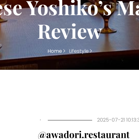
se Yoshiko’s M
Review
Home
Lifestyle
・
2025-07-21 10:13:
@awadori.restaurant