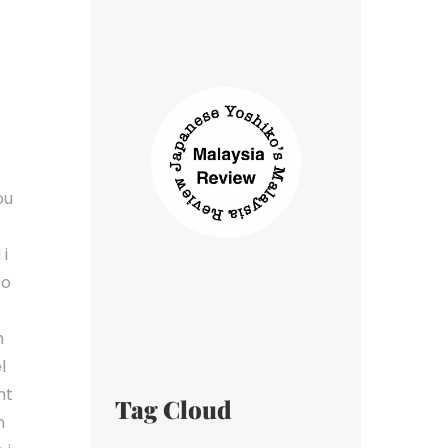
ou
 i
 o
h
l
ht
Tag Cloud
m