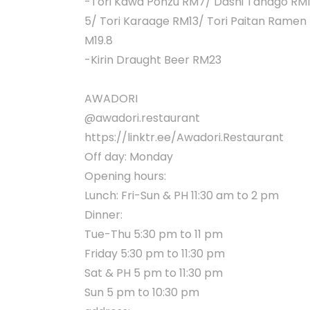
-Tori Kawa Ponzu RM7/ Dashi Tanago RM
5/ Tori Karaage RM13/ Tori Paitan Ramen
M19.8
-Kirin Draught Beer RM23
AWADORI
@awadori.restaurant
https://linktr.ee/Awadori.Restaurant
Off day: Monday
Opening hours:
Lunch: Fri-Sun & PH 11:30 am to 2 pm
Dinner:
Tue-Thu 5:30 pm to 11 pm
Friday 5:30 pm to 11:30 pm
Sat & PH 5 pm to 11:30 pm
Sun 5 pm to 10:30 pm