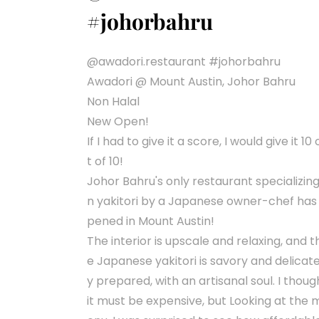
#johorbahru
@awadori.restaurant #johorbahru
Next
Awadori @ Mount Austin, Johor Bahru
Non Halal
New Open!
If I had to give it a score, I would give it 10 
t of 10!
Johor Bahru's only restaurant specializing
n yakitori by a Japanese owner-chef has
pened in Mount Austin!
The interior is upscale and relaxing, and t
e Japanese yakitori is savory and delicate
y prepared, with an artisanal soul. I thoug
it must be expensive, but Looking at the 