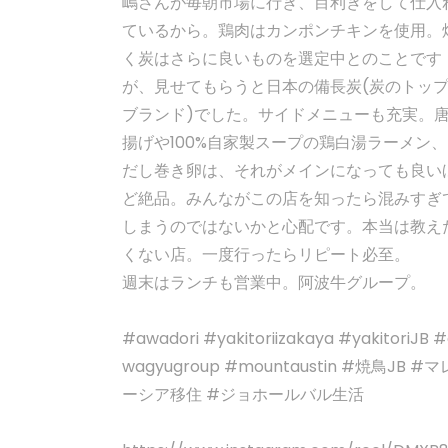
嶋さんが毎朝市場に行き、目利きをして仕入
ているから。鶏肉はカンポンチキンを使用。
く炭はさらに良いものを選定中とのことです
が、見せてもらうと日本の備長炭(炭のトッ
ブランド)でした。サイドメニューも充実。
揚げや100%自家製スープの鶏白湯ラーメン、
だし巻き卵は、それがメインになっても良い
ど絶品。みんながこの店を知ったら混みすぎ
しまうのではないかと心配です。本当は教え
くない店。一度行ったらリピート必至。
週末はランチも営業中。阿波牛グループ。
#awadori #yakitoriizakaya #yakitoriJB 
wagyugroup #mountaustin #焼鳥JB #マ
ーシア移住 #ジョホールバル生活