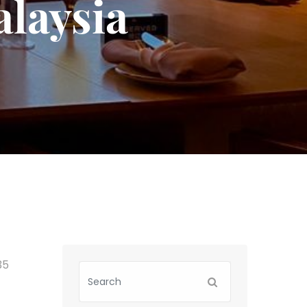
alaysia
35