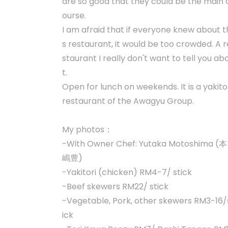
are so good that they could be the main 
ourse.
I am afraid that if everyone knew about t
s restaurant, it would be too crowded. A r
staurant I really don't want to tell you ab
t.
Open for lunch on weekends. It is a yakito
restaurant of the Awagyu Group.
My photos：
-With Owner Chef: Yutaka Motoshima (本
嶋豊)
-Yakitori (chicken) RM4-7/ stick
-Beef skewers RM22/ stick
-Vegetable, Pork, other skewers RM3-16/
ick