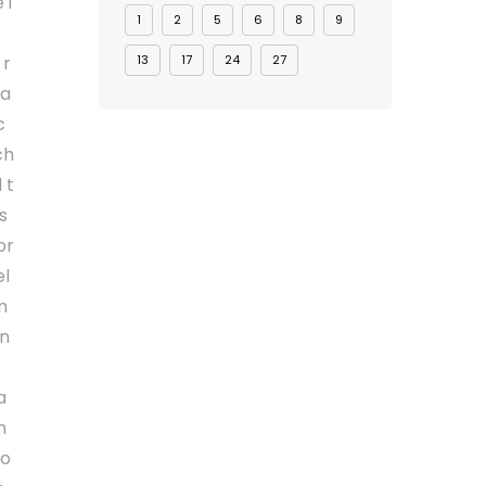
 i
1
2
5
6
8
9
13
17
24
27
 r
ma
c
ch
 t
s
or
el
n
an
a
n
go