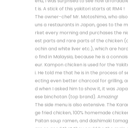
enu, I was surprised to see how affordable
t is. A stick of this yakitori starts at RM4 !
The owner-chef Mr. Motoshima, who also
uns a restaurants in Japan, goes to the 
rket every morning and purchases the ni
est parts and rare parts of the chicken (
ochin and white liver etc.), which are hard
o find in Malaysia, because he is a connois
eur. Kampon chicken is used for the Yakit
i. He told me that he is in the process of s
ecting even better charcoal for grilling, a
d when I asked him to show it, it was Jap
ese binchotan (top brand). Amazing!
The side menu is also extensive. The Kara
ge fried chicken, 100% homemade chicke
Paitan soup ramen, and dashimaki tama